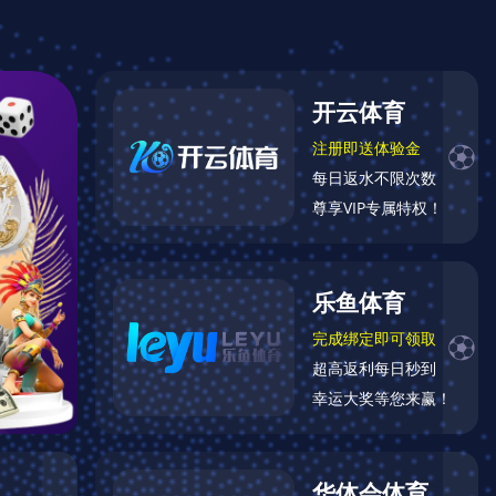
App
公司
体育
注册入口
简介
头条
h华体网页版登录入口
赛
网页版登录入口APP
为您带来高速、高
端访问