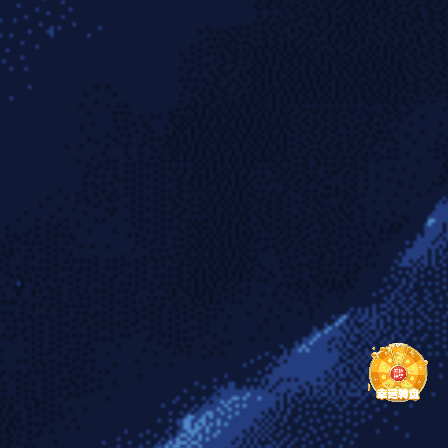
天花板。根据联盟规
布朗这样具有巨大市场
，目前给出的2000
为年轻或潜力被给予更
公平待遇。这种情况不
所得到的钱并没有真正
偿进行合理调整时，这