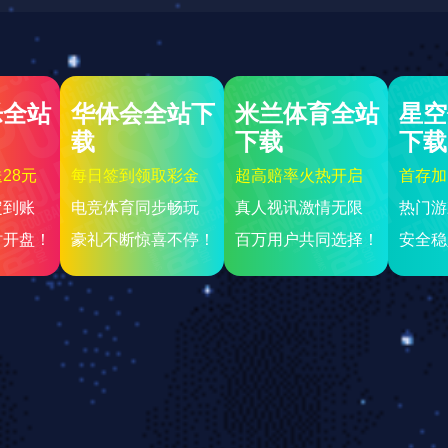
高薪资的合理性，以及这一事件引发的更广泛的讨论，尤其是在
上。
在比赛中的表现
BA历史上最伟大的球员之一，其在场上的表现无疑是非常卓越的
色的个人技术，还发挥了极强的团队领导力。麦克梅南指出，在
是防守，都处于顶尖水平。他以全能型球员著称，不仅自己得分
为了比赛中不可或缺的一部分。
时刻总是能够挺身而出，他多次在逆境中带领球队逆转局势。他
在一场决定生死的大赛中，他发挥出色，砍下30+分，并且贡
是任何一名篮球运动员都难以复制的，也是麦克梅南质疑其薪资
看，詹姆斯完全具备得到更高薪资的资格。他不仅是在数据统计
方面，无可争议地是最佳球员之一。