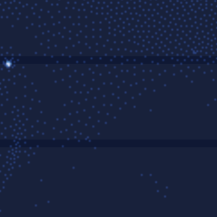
质疑詹姆斯薪资水平称他是系列赛最佳球
2026-07-06 16:15
37 次阅读
首页
/
体育头条
麦克梅南（McMenamin）对勒布朗·詹姆斯薪资水平的质疑
应仅仅获得2000万美元的年薪。文章从多个角度分析了这一现
结构、球员价值的评估以及媒体舆论对薪资水平的影响等。通过