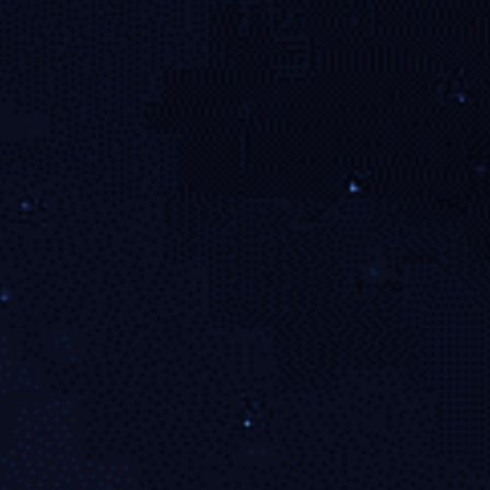
受到公平待遇。同时，也
想奋斗的人都能收获应
下一篇：
勇士队历史第九次获得11号签上一
4