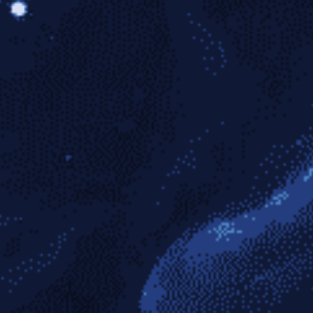
价值并非易事，需要考虑多重因素，包括场内外影响力、品牌效
，他不仅是一位运动员，更是一个全球性的品牌代言人。他参与
通职业运动者。因此，其经济贡献绝不能仅仅用场上的数据来衡
的发展和社交网络普及，运动员们已经成为公众人物，他们每一
种情况下，像詹姆斯这样备受关注的人物，其影响力自然会提升
年薪来评价他的贡献显然是不够全面且公允的。
的方法去评定像勒布朗这样的超级明星，将有助于推动整个行业
的不只是竞技成绩，还有文化传播与社会责任，那么这种低估最
论与公众反响
至关重要角色，他们不仅传递信息，还塑造公众观点。当麦克梅
薪水是否合理的大讨论。这一话题迅速引起各方关注，而公众对