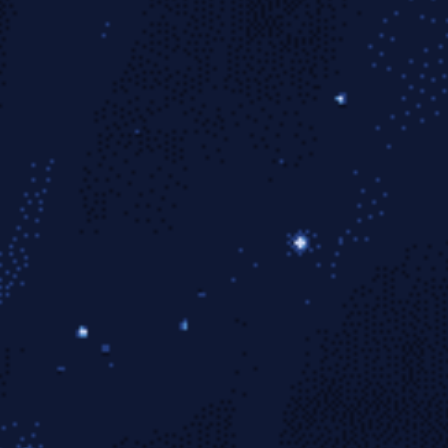
资结构分析
的薪资结构，这一系统往往决定了不同等级球员所能获得工资的
获得大额合同，而新秀和角色球员则相对较低。因此，对于像勒
球员来说，其实际收入应该反映他们对球队和联盟的重要性。然而
他的市场价值。
其他一些同级别甚至稍逊色于詹姆斯表现的小将们，他们可能因
同。而这就导致了一种奇怪的不平衡，使得老将如詹姆斯面临不
象，也阻碍了优秀球员继续为球队贡献更多力量。
内部不同位置与角色所对应收益，可以清晰看出，勒布朗·詹姆斯
是麦克梅南质疑原因之一。只有当联盟内部对于明星球员经济补
解决。
员价值的方法