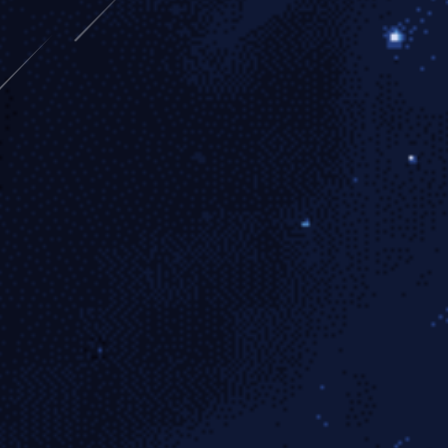
评估一名球员的真实
于勒布朗·詹姆斯而言
动，其影响远超过普
另外，随着媒体环境
大的社会反响。在这
度看，仅靠2000万
因此，更加科学合理
确认识到他们所代表
未来发展潜力。
4、媒体舆
媒体在体育界扮演着
一波关于明星运动员