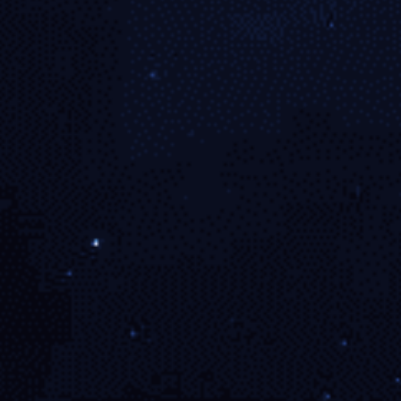
东契奇27岁成历史第五人六
帕金斯称
次入选一
展字母
2026-06-29
推荐
2026-07
推荐网站