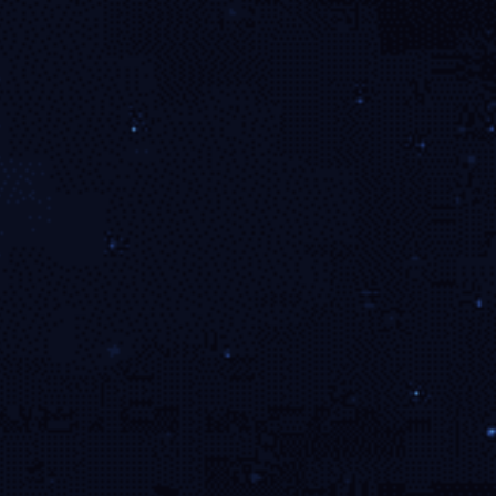
登录入口_华体(中国)防护体系
密协议
警
则引擎
hth华体网页版登录入口
hth华体网页版登录入口【APP下载】是官方网站提供综合
乐与体育服务，涵盖足球、篮球、电竞等赛事资讯、数据