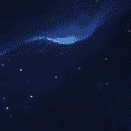
2023 年度安全认证奖
hth华体网页