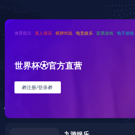
一、引言
hth华体网页版登录入口平台
二、信息收集范围
我们可能收集以下信息：
注册信息：如手机号、昵称、