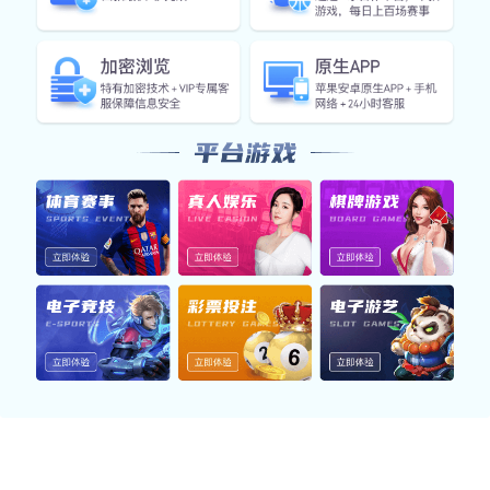
曼城关注布阿迪与古斯托但切尔西报价过高难以承受
2026-07-27
26 次阅读